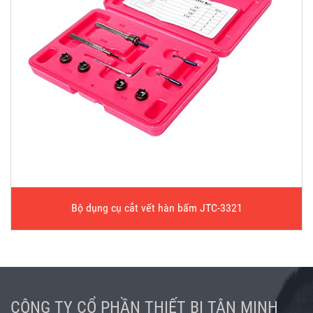
Bộ dụng cụ cắt vết hàn bấm JTC-3321
CÔNG TY CỔ PHẦN THIẾT BỊ TÂN MINH