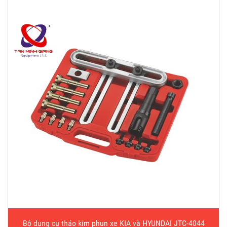
Bộ dụng cụ tháo kim phun xe KIA và HYUNDAI JTC-4044