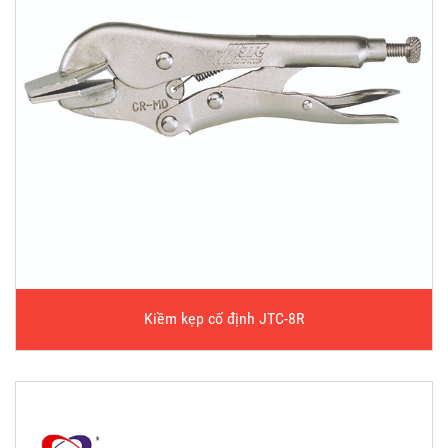
Kiềm kẹp cố định JTC-8R