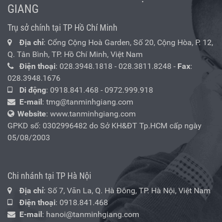
GIANG
Trụ sở chính tại TP Hồ Chí Minh
Địa chỉ
: Cổng Cộng Hoà Garden, Số 20, Cộng Hòa, P. 12,
Q. Tân Bình, TP. Hồ Chí Minh, Việt Nam
Điện thoại
:
028.3948.1818
-
028.3811.8248
-
Fax
:
028.3948.1676
Di động
:
0918.841.468
-
0972.999.918
E-mail
:
tmg@tanminhgiang.com
Website
: www.tanminhgiang.com
GPKD số: 0302996482 do Sở KH&ĐT Tp.HCM cấp ngày
05/08/2003
Chi nhánh tại TP Hà Nội
Địa chỉ
: Số 7, Văn La, Q. Hà Đông, TP. Hà Nội, Việt Nam
Điện thoại
:
0918.841.468
E-mail
:
hanoi@tanminhgiang.com