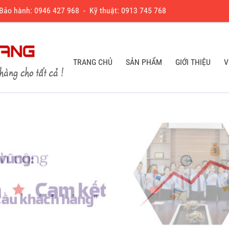
 Bảo hành:
0
946 427 968
- Kỹ thuật:
0913 745 768
TRANG CHỦ
SẢN PHẨM
GIỚI THIỆU
V
TRANG CHỦ
SẢN PHẨM
GIỚI THIỆU
V