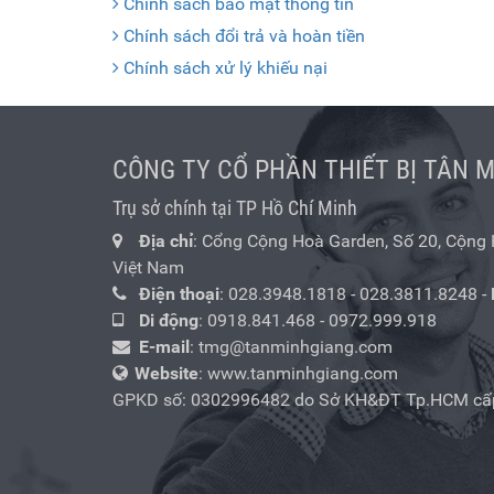
Chính sách bảo mật thông tin
Chính sách đổi trả và hoàn tiền
Chính sách xử lý khiếu nại
CÔNG TY CỔ PHẦN THIẾT BỊ TÂN 
Trụ sở chính tại TP Hồ Chí Minh
Địa chỉ
: Cổng Cộng Hoà Garden, Số 20, Cộng Hò
Việt Nam
Điện thoại
:
028.3948.1818
-
028.3811.8248
-
Di động
:
0918.841.468
-
0972.999.918
E-mail
:
tmg@tanminhgiang.com
Website
: www.tanminhgiang.com
GPKD số: 0302996482 do Sở KH&ĐT Tp.HCM cấ