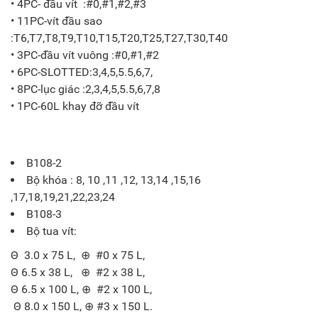
• 4PC- đầu vít :#0,#1,#2,#3
• 11PC-vít đầu sao
:T6,T7,T8,T9,T10,T15,T20,T25,T27,T30,T40
• 3PC-đầu vít vuông :#0,#1,#2
• 6PC-SLOTTED:3,4,5,5.5,6,7,
• 8PC-lục giác :2,3,4,5,5.5,6,7,8
• 1PC-60L khay đỡ đầu vít
B108-2
Bộ khóa : 8, 10 ,11 ,12, 13,14 ,15,16
,17,18,19,21,22,23,24
B108-3
Bộ tua vít:
Θ 3.0 x 75 L, ⊕ #0 x 75 L,
Θ 6.5 x 38 L, ⊕ #2 x 38 L,
Θ 6.5 x 100 L, ⊕ #2 x 100 L,
Θ 8.0 x 150 L, ⊕ #3 x 150 L.