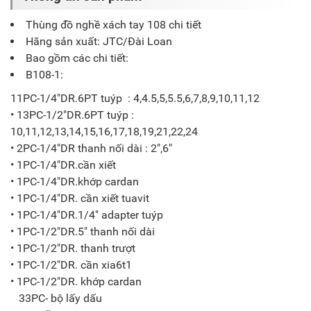
Thùng đồ nghề xách tay 108 chi tiết
Hãng sản xuất: JTC/Đài Loan
Bao gồm các chi tiết:
B108-1:
11PC-1/4"DR.6PT tuýp : 4,4.5,5,5.5,6,7,8,9,10,11,12
• 13PC-1/2"DR.6PT tuýp :
10,11,12,13,14,15,16,17,18,19,21,22,24
• 2PC-1/4"DR thanh nối dài : 2",6"
• 1PC-1/4"DR.cần xiết
• 1PC-1/4"DR.khớp cardan
• 1PC-1/4"DR. cần xiết tuavit
• 1PC-1/4"DR.1/4" adapter tuýp
• 1PC-1/2"DR.5" thanh nối dài
• 1PC-1/2"DR. thanh trượt
• 1PC-1/2"DR. cần xia6t1
• 1PC-1/2"DR. khớp cardan
33PC- bộ lấy dấu