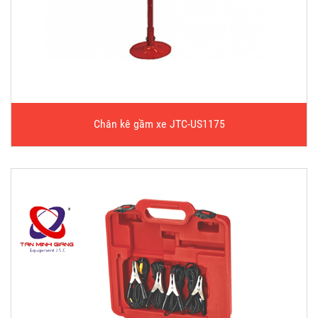
Chân kê gầm xe JTC-US1175