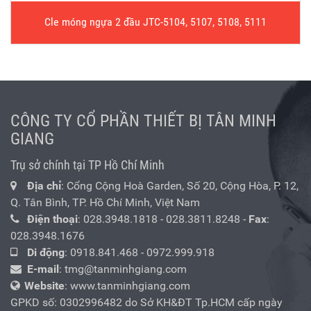
Cle móng ngựa 2 đầu JTC-5104, 5107, 5108, 5111
CÔNG TY CỔ PHẦN THIẾT BỊ TÂN MINH
GIANG
Trụ sở chính tại TP Hồ Chí Minh
Địa chỉ
: Cổng Cộng Hoà Garden, Số 20, Cộng Hòa, P. 12,
Q. Tân Bình, TP. Hồ Chí Minh, Việt Nam
Điện thoại
:
028.3948.1818
-
028.3811.8248
-
Fax
:
028.3948.1676
Di động
:
0918.841.468
-
0972.999.918
E-mail
:
tmg@tanminhgiang.com
Website
: www.tanminhgiang.com
GPKD số: 0302996482 do Sở KH&ĐT Tp.HCM cấp ngày