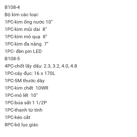
B108-4
Bộ kìm các loại:
1PC-kìm ống nước 10"
1PC-kìm mũi dài 8"
1PC-kìm mỏ quạ 8"
1PC-kìm đa năng 7"
1PC- đèn pin LED
B108-5
4PC-chốt lấy dấu: 2.3, 3.2, 4.0, 4.8
1PC-cây đục: 16 x 170L
1PC-5M thước dây
1PC-kìm chết 10WR
1PC-mỏ lết 10"
1PC-búa sắt 1 1/2P
1PC-thanh từ tính
1PC-kéo cắt
8PC-bộ lục giác