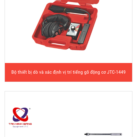
Bộ thiết bị dò và xác định vị trí tiếng gõ động cơ JTC-1449