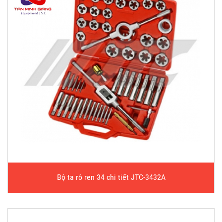
Bộ ta rô ren 34 chi tiết JTC-3432A