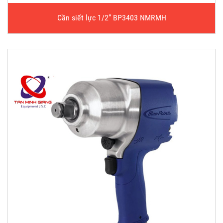
Cần siết lực 1/2” BP3403 NMRMH