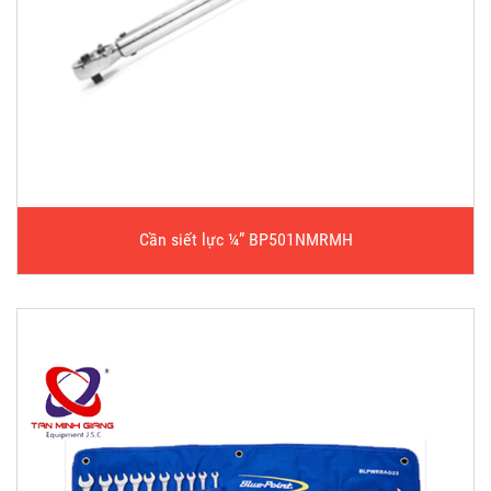
Cần siết lực ¼” BP501NMRMH