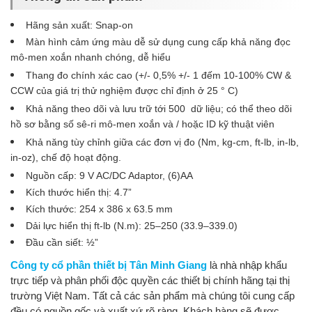
Hãng sản xuất: Snap-on
Màn hình cảm ứng màu dễ sử dụng cung cấp khả năng đọc
mô-men xoắn nhanh chóng, dễ hiểu
Thang đo chính xác cao (+/- 0,5% +/- 1 đếm 10-100% CW &
CCW của giá trị thử nghiệm được chỉ định ở 25 ° C)
Khả năng theo dõi và lưu trữ tới 500 dữ liệu; có thể theo dõi
hồ sơ bằng số sê-ri mô-men xoắn và / hoặc ID kỹ thuật viên
Khả năng tùy chỉnh giữa các đơn vị đo (Nm, kg-cm, ft-lb, in-lb,
in-oz), chế độ hoạt động.
Nguồn cấp: 9 V AC/DC Adaptor, (6)AA
Kích thước hiển thị: 4.7”
Kích thước: 254 x 386 x 63.5 mm
Dải lực hiển thị ft-lb (N.m): 25–250 (33.9–339.0)
Đầu cần siết: ½”
Công ty cổ phần thiết bị Tân Minh Giang
là nhà nhập khẩu
trực tiếp và phân phối độc quyền các thiết bị chính hãng
tại thị
trường Việt Nam. Tất cả các sản phẩm mà chúng tôi cung cấp
đều có nguồn gốc và xuất xứ rõ ràng. Khách hàng sẽ được