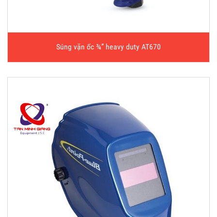
Súng vặn ốc ¾” heavy duty AT670