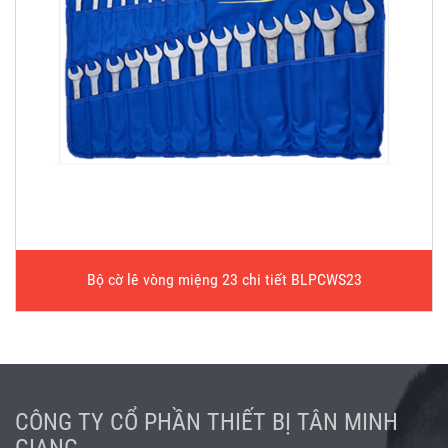
Bộ cờ lê vòng miệng 23 chi tiết BLPCWS23
CÔNG TY CỔ PHẦN THIẾT BỊ TÂN MINH
GIANG