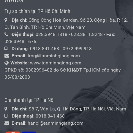
Trụ sở chính tại TP Hồ Chí Minh
Địa chỉ
: Cổng Cộng Hoà Garden, Số 20, Cộng Hòa, P. 12,
Q. Tân Bình, TP. Hồ Chí Minh, Việt Nam
Điện thoại
:
028.3948.1818
-
028.3811.8248
-
Fax
:
028.3948.1676
Di động
:
0918.841.468
-
0972.999.918
E-mail
:
tmg@tanminhgiang.com
Website
: www.tanminhgiang.com
GPKD số: 0302996482 do Sở KH&ĐT Tp.HCM cấp ngày
05/08/2003
Chi nhánh tại TP Hà Nội
Địa chỉ
: Số 7, Văn La, Q. Hà Đông, TP. Hà Nội, Việt Nam
Điện thoại
:
0918.841.468
E-mail
:
hanoi@tanminhgiang.com