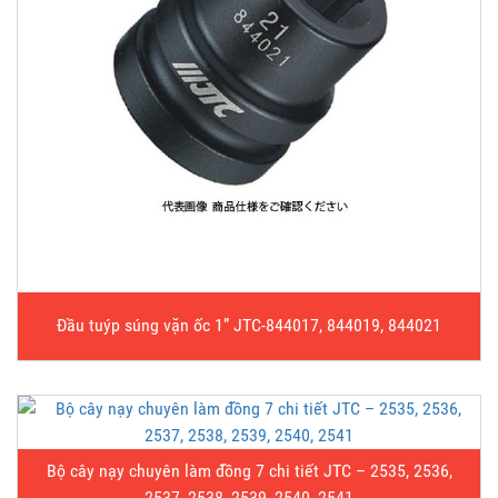
Đầu tuýp súng vặn ốc 1” JTC-844017, 844019, 844021
Bộ cây nạy chuyên làm đồng 7 chi tiết JTC – 2535, 2536,
2537, 2538, 2539, 2540, 2541