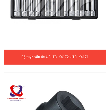
Bộ tuýp vặn ốc ½” JTC- K4172, JTC- K4171