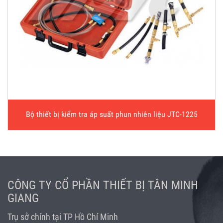
Bộ thiết bị kiểm tra áp suất phun nhiên liệu JTC-1225
CÔNG TY CỔ PHẦN THIẾT BỊ TÂN MINH
GIANG
Trụ sở chính tại TP Hồ Chí Minh