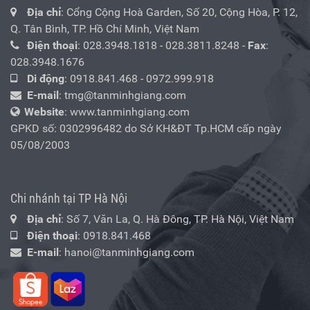
Địa chỉ
: Cổng Cộng Hoà Garden, Số 20, Cộng Hòa, P. 12,
Q. Tân Bình, TP. Hồ Chí Minh, Việt Nam
Điện thoại
:
028.3948.1818
-
028.3811.8248
-
Fax
:
028.3948.1676
Di động
:
0918.841.468
-
0972.999.918
E-mail
:
tmg@tanminhgiang.com
Website
: www.tanminhgiang.com
GPKD số: 0302996482 do Sở KH&ĐT Tp.HCM cấp ngày
05/08/2003
Chi nhánh tại TP Hà Nội
Địa chỉ
: Số 7, Văn La, Q. Hà Đông, TP. Hà Nội, Việt Nam
Điện thoại
:
0918.841.468
E-mail
:
hanoi@tanminhgiang.com