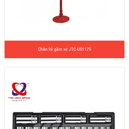
Chân kê gầm xe JTC-US1175