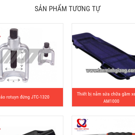
SẢN PHẨM TƯƠNG TỰ
Thiết bị nằm sửa chữa gầm x
ảo rotuyn đứng JTC-1320
AM1000