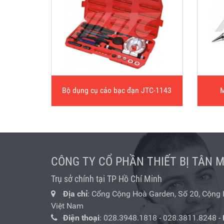
Bộ dụng cụ cảo bạc đạn JTC-1143
M
CÔNG TY CỔ PHẦN THIẾT BỊ TÂN 
Trụ sở chính tại TP Hồ Chí Minh
Địa chỉ
: Cổng Cộng Hoà Garden, Số 20, Cộng Hò
Việt Nam
Điện thoại
:
028.3948.1818
-
028.3811.8248
-