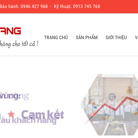
 Bảo hành:
0
946 427 968
- Kỹ thuật:
0913 745 768
TRANG CHỦ
SẢN PHẨM
GIỚI THIỆU
V
TRANG CHỦ
SẢN PHẨM
GIỚI THIỆU
V