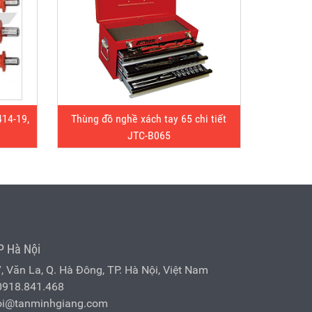
14-19,
Thùng đồ nghề xách tay 65 chi tiết
JTC-B065
P Hà Nội
7, Văn La, Q. Hà Đông, TP. Hà Nội, Việt Nam
0918.841.468
oi@tanminhgiang.com