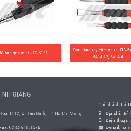
Đục bằng tay cầm nhựa JTC-54
ỏ hàn gas mini JTC-5131
5414-12, 5414-4
MINH GIANG
Chi nhánh tại T
a, P. 12, Q. Tân Bình, TP. Hồ Chí Minh,
Địa chỉ
: Số 
Điện thoại
:
Fax
: 028.3948.1676
E-mail
:
han