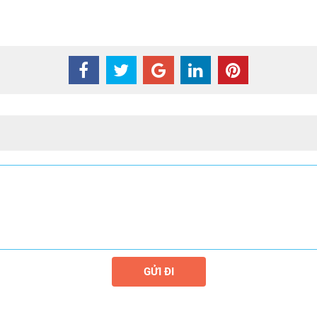
GỬI ĐI