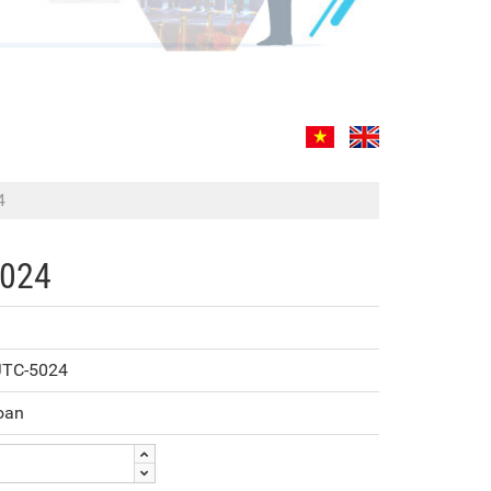
4
5024
JTC-5024
oan