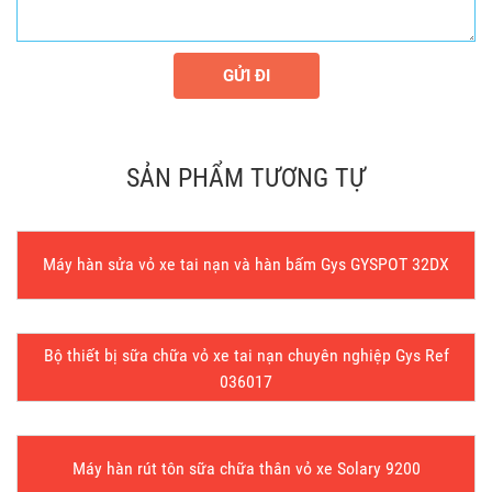
GỬI ĐI
SẢN PHẨM TƯƠNG TỰ
Máy hàn sửa vỏ xe tai nạn và hàn bấm Gys GYSPOT 32DX
Bộ thiết bị sữa chữa vỏ xe tai nạn chuyên nghiệp Gys Ref
036017
Máy hàn rút tôn sữa chữa thân vỏ xe Solary 9200