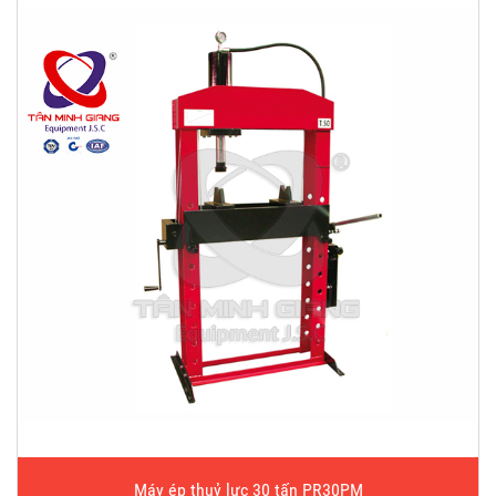
Máy ép thuỷ lực 30 tấn PR30PM