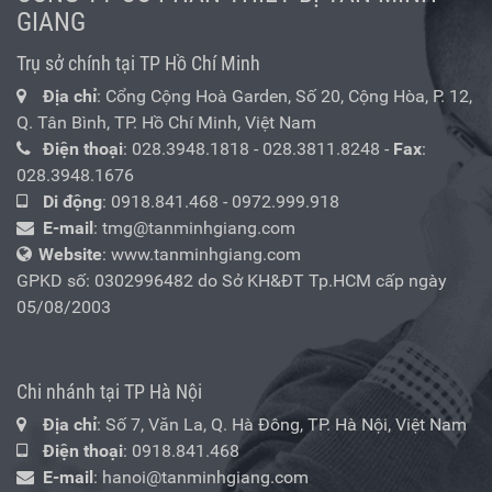
GIANG
Trụ sở chính tại TP Hồ Chí Minh
Địa chỉ
: Cổng Cộng Hoà Garden, Số 20, Cộng Hòa, P. 12,
Q. Tân Bình, TP. Hồ Chí Minh, Việt Nam
Điện thoại
:
028.3948.1818
-
028.3811.8248
-
Fax
:
028.3948.1676
Di động
:
0918.841.468
-
0972.999.918
E-mail
:
tmg@tanminhgiang.com
Website
: www.tanminhgiang.com
GPKD số: 0302996482 do Sở KH&ĐT Tp.HCM cấp ngày
05/08/2003
Chi nhánh tại TP Hà Nội
Địa chỉ
: Số 7, Văn La, Q. Hà Đông, TP. Hà Nội, Việt Nam
Điện thoại
:
0918.841.468
E-mail
:
hanoi@tanminhgiang.com