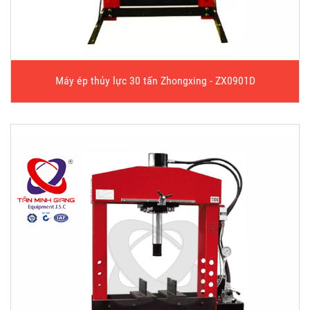
Máy ép thủy lực 30 tấn Zhongxing - ZX0901D