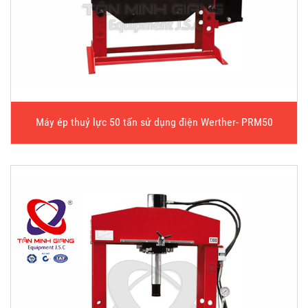
Máy ép thuỷ lực 50 tấn sử dụng điện Werther- PRM50