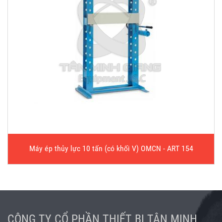
Máy ép thủy lực 10 tấn (có khối V) OMCN - ART 154
CÔNG TY CỔ PHẦN THIẾT BỊ TÂN MINH