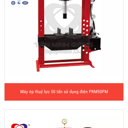
Máy ép thuỷ lực 50 tấn sử dụng điện PRM50PM