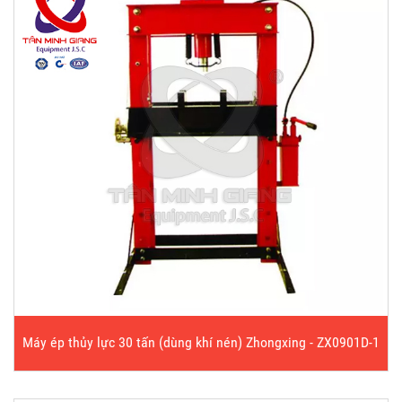
Máy ép thủy lực 30 tấn (dùng khí nén) Zhongxing - ZX0901D-1