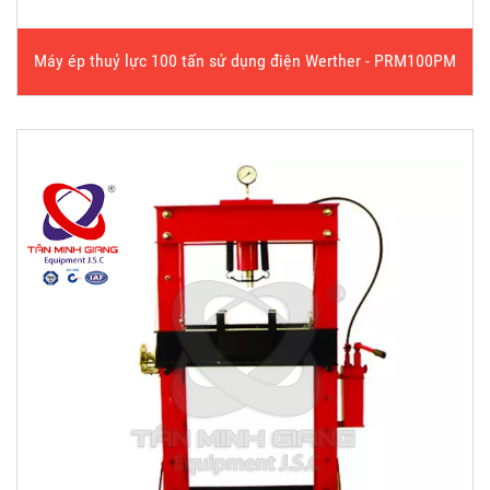
Máy ép thuỷ lực 100 tấn sử dụng điện Werther - PRM100PM