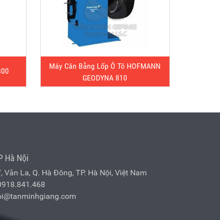
Máy Cân Bằng Lốp Ô Tô HOFMANN
800
GEODYNA 810
P Hà Nội
7, Văn La, Q. Hà Đông, TP. Hà Nội, Việt Nam
0918.841.468
oi@tanminhgiang.com