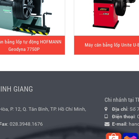
ân bằng lốp tự động HOFMANN
Máy cân bằng lốp Unite U-
Geodyna 7750P
MINH GIANG
Chi nhánh tại T
a, P. 12, Q. Tân Bình, TP. Hồ Chí Minh,
Địa chỉ
: Số 
Điện thoại
:
Fax
: 028.3948.1676
E-mail
:
han