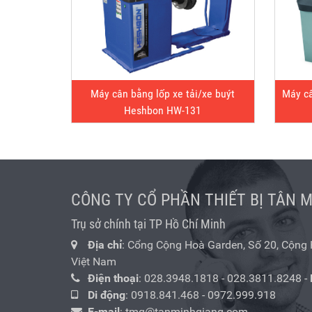
Máy cân bằng lốp xe tải/xe buýt
Máy c
Heshbon HW-131
CÔNG TY CỔ PHẦN THIẾT BỊ TÂN 
Trụ sở chính tại TP Hồ Chí Minh
Địa chỉ
: Cổng Cộng Hoà Garden, Số 20, Cộng Hò
Việt Nam
Điện thoại
:
028.3948.1818
-
028.3811.8248
-
Di động
:
0918.841.468
-
0972.999.918
E-mail
:
tmg@tanminhgiang.com