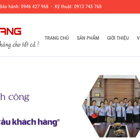
 Bảo hành:
0
946 427 968
- Kỹ thuật:
0913 745 768
TRANG CHỦ
SẢN PHẨM
GIỚI THIỆU
V
TRANG CHỦ
SẢN PHẨM
GIỚI THIỆU
V