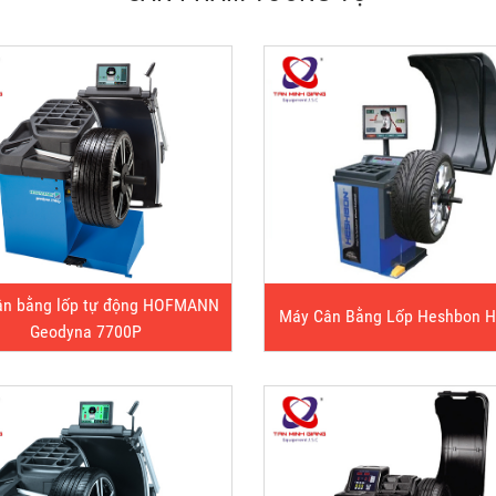
ân bằng lốp tự động HOFMANN
Máy Cân Bằng Lốp Heshbon 
Geodyna 7700P