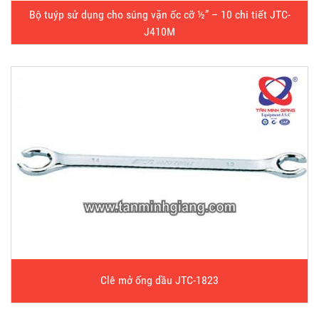
Bộ tuýp sử dụng cho súng vặn ốc cỡ ½” – 10 chi tiết JTC-
J410M
Clê mở ống dầu JTC-1823