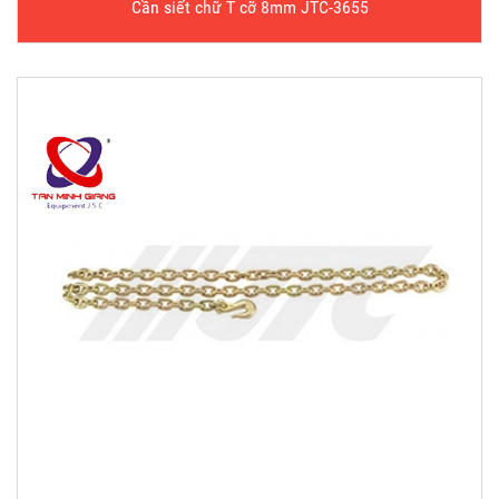
Cần siết chữ T cỡ 8mm JTC-3655