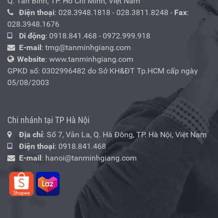
Q. Tân Bình, TP. Hồ Chí Minh, Việt Nam
Điện thoại
:
028.3948.1818
-
028.3811.8248
-
Fax
:
028.3948.1676
Di động
:
0918.841.468
-
0972.999.918
E-mail
:
tmg@tanminhgiang.com
Website
: www.tanminhgiang.com
GPKD số: 0302996482 do Sở KH&ĐT Tp.HCM cấp ngày
05/08/2003
Chi nhánh tại TP Hà Nội
Địa chỉ
: Số 7, Văn La, Q. Hà Đông, TP. Hà Nội, Việt Nam
Điện thoại
:
0918.841.468
E-mail
:
hanoi@tanminhgiang.com