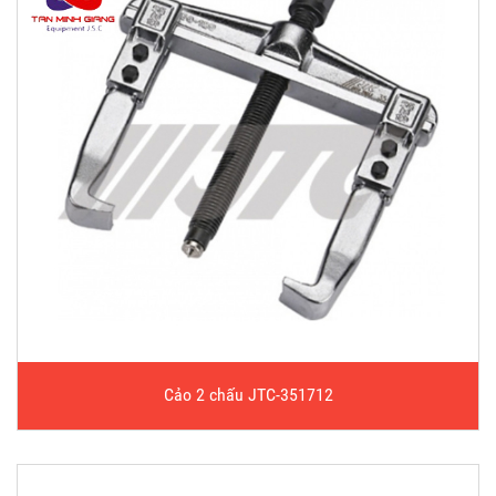
Cảo 2 chấu JTC-351712