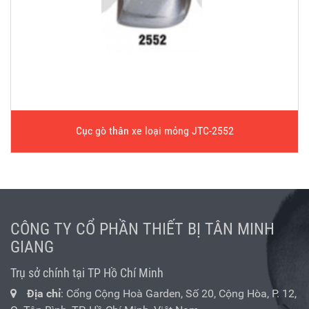
Cục gò thân xe loại mỏng JTC-2552
CÔNG TY CỔ PHẦN THIẾT BỊ TÂN MINH
GIANG
Trụ sở chính tại TP Hồ Chí Minh
Địa chỉ
: Cổng Cộng Hoà Garden, Số 20, Cộng Hòa, P. 12,