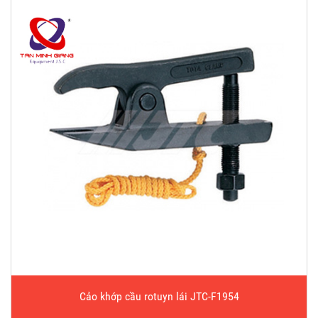
Cảo khớp cầu rotuyn lái JTC-F1954