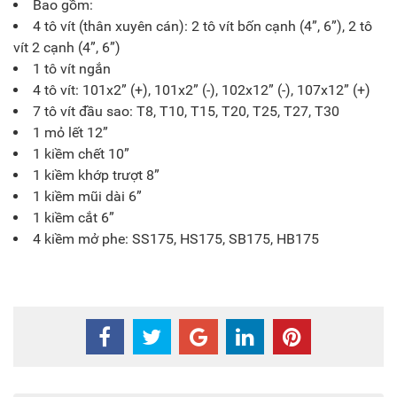
Bao gồm:
4 tô vít (thân xuyên cán): 2 tô vít bốn cạnh (4”, 6”), 2 tô
vít 2 cạnh (4”, 6”)
1 tô vít ngắn
4 tô vít: 101x2” (+), 101x2” (-), 102x12” (-), 107x12” (+)
7 tô vít đầu sao: T8, T10, T15, T20, T25, T27, T30
1 mỏ lết 12”
1 kiềm chết 10”
1 kiềm khớp trượt 8”
1 kiềm mũi dài 6”
1 kiềm cắt 6”
4 kiềm mở phe: SS175, HS175, SB175, HB175