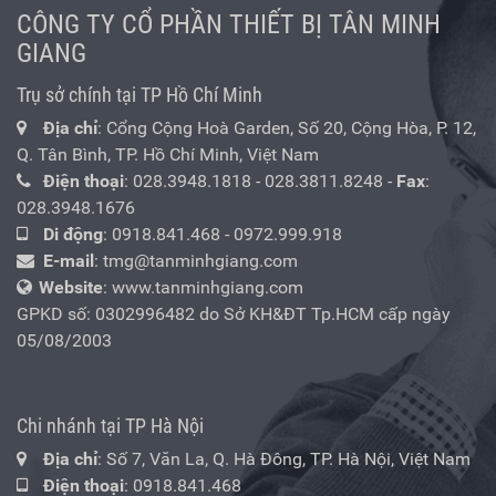
CÔNG TY CỔ PHẦN THIẾT BỊ TÂN MINH
GIANG
Trụ sở chính tại TP Hồ Chí Minh
Địa chỉ
: Cổng Cộng Hoà Garden, Số 20, Cộng Hòa, P. 12,
Q. Tân Bình, TP. Hồ Chí Minh, Việt Nam
Điện thoại
:
028.3948.1818
-
028.3811.8248
-
Fax
:
028.3948.1676
Di động
:
0918.841.468
-
0972.999.918
E-mail
:
tmg@tanminhgiang.com
Website
: www.tanminhgiang.com
GPKD số: 0302996482 do Sở KH&ĐT Tp.HCM cấp ngày
05/08/2003
Chi nhánh tại TP Hà Nội
Địa chỉ
: Số 7, Văn La, Q. Hà Đông, TP. Hà Nội, Việt Nam
Điện thoại
:
0918.841.468