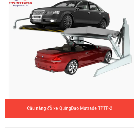
Cầu nâng đỗ xe QuingDao Mutrade TPTP-2