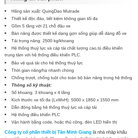
Hãng sản xuất: QuingDao Mutrade
Thiết kế độc đáo, tiết kiệm không gian tối đa
Gồm 5 tầng với 21 chỗ đậu xe
Bàn nâng được thiết kế dạng gợn sống giúp dễ dàng đỗ xe
Tải trọng nâng: 2500 kg/khoang
Hệ thống thuỷ lực và cáp tải chất lượng cao,tủ điều khiển
trung tâm với hệ thống điều khiển PLC.
Bảo vệ quá tải cho hệ thống thuỷ lực
Thời gian nâng/hạ nhanh chóng
Chống trượt, chống tuột cho toàn bộ bàn nâng trong hệ thống
Thông số kỹ thuật:
Số khoang: 3 khoang x 4 tầng
Kích thước xe tối đa (LxWxH): 5000 x 1850 x 1550 mm
Dẫn động bằng hệ thống thuỷ lực và cáp tải
Hệ thống điều khiển PLC
Vận hành bằng code, hoặc thủ công, đèn LED hiển thị​
Công ty cổ phần thiết bị Tân Minh Giang
là nhà nhập khẩu