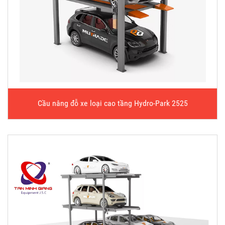
Cầu nâng đỗ xe loại cao tầng Hydro-Park 2525