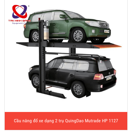
Cầu nâng đổ xe dạng 2 trụ QuingDao Mutrade HP 1127