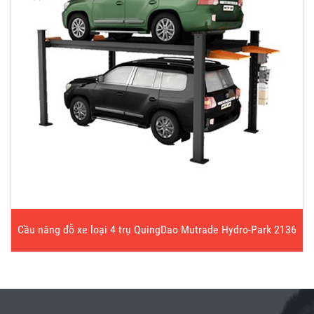
Cầu nâng đỗ xe loại 4 trụ QuingDao Mutrade Hydro-Park 2136