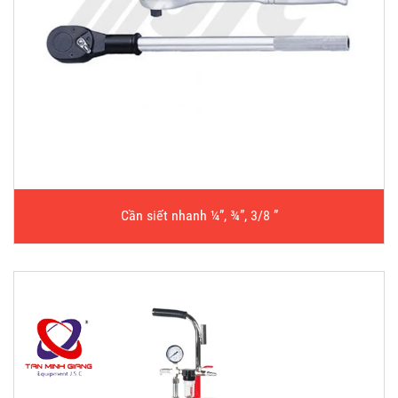
Cần siết nhanh ¼”, ¾”, 3/8 ”