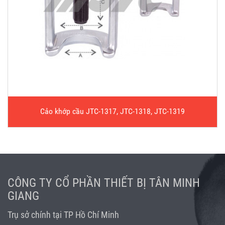
Cảo khớp cầu JTC-1317, JTC-1318, JTC-1319
CÔNG TY CỔ PHẦN THIẾT BỊ TÂN MINH
GIANG
Trụ sở chính tại TP Hồ Chí Minh