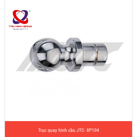
Trục quay hình cầu JTC- 8P104