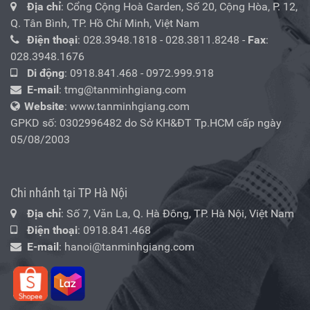
Địa chỉ
: Cổng Cộng Hoà Garden, Số 20, Cộng Hòa, P. 12,
Q. Tân Bình, TP. Hồ Chí Minh, Việt Nam
Điện thoại
:
028.3948.1818
-
028.3811.8248
-
Fax
:
028.3948.1676
Di động
:
0918.841.468
-
0972.999.918
E-mail
:
tmg@tanminhgiang.com
Website
: www.tanminhgiang.com
GPKD số: 0302996482 do Sở KH&ĐT Tp.HCM cấp ngày
05/08/2003
Chi nhánh tại TP Hà Nội
Địa chỉ
: Số 7, Văn La, Q. Hà Đông, TP. Hà Nội, Việt Nam
Điện thoại
:
0918.841.468
E-mail
:
hanoi@tanminhgiang.com