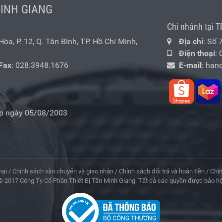
MINH GIANG
Chi nhánh tại T
a, P. 12, Q. Tân Bình, TP. Hồ Chí Minh,
Địa chỉ
: Số 
Điện thoại
:
Fax
: 028.3948.1676
E-mail
:
han
p ngày 05/08/2003
nại
/
Chính sách vận chuyển và giao nhận
/
Chính sách đổi trả và hoàn tiền
/
Chí
© 2017 Công Ty Cổ Phần Thiết Bị Tân Minh Giang. Tất cả các quyền được bảo hộ