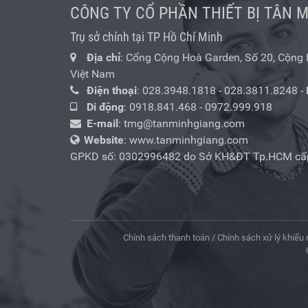
CÔNG TY CỔ PHẦN THIẾT BỊ TÂN 
Trụ sở chính tại TP Hồ Chí Minh
Địa chỉ
: Cổng Cộng Hoà Garden, Số 20, Cộng Hò
Việt Nam
Điện thoại
:
028.3948.1818
-
028.3811.8248
-
Di động
:
0918.841.468
-
0972.999.918
E-mail
:
tmg@tanminhgiang.com
Website
: www.tanminhgiang.com
GPKD số: 0302996482 do Sở KH&ĐT Tp.HCM cấ
Chính sách thanh toán
/
Chính sách xử lý khiếu 