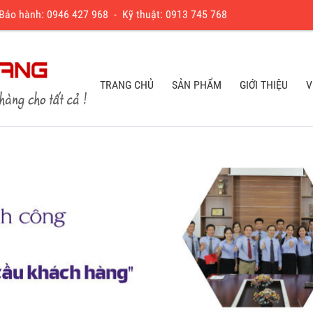
 Bảo hành:
0
946 427 968
- Kỹ thuật:
0913 745 768
TRANG CHỦ
SẢN PHẨM
GIỚI THIỆU
V
TRANG CHỦ
SẢN PHẨM
GIỚI THIỆU
V