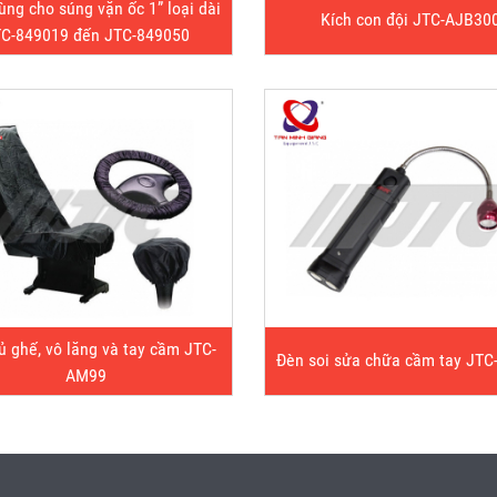
ùng cho súng vặn ốc 1” loại dài
Kích con đội JTC-AJB30
C-849019 đến JTC-849050
ủ ghế, vô lăng và tay cầm JTC-
Đèn soi sửa chữa cầm tay JTC
AM99