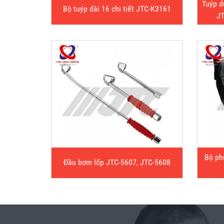
Tuýp d
Bộ tuýp dài 16 chi tiết JTC-K3161
JT
Bộ ph
Đầu bơm lốp JTC-5607, JTC-5608