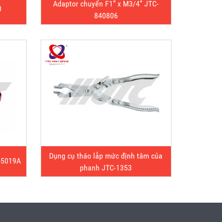
Adaptor chuyển F1” x M3/4” JTC-
0
840806
Dụng cụ tháo lắp mức định tâm của
-5019A
phanh JTC-1353