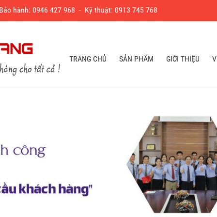
 Bảo hành:
0
946 427 968
- Kỹ thuật:
0913 745 768
TRANG CHỦ
SẢN PHẨM
GIỚI THIỆU
V
TRANG CHỦ
SẢN PHẨM
GIỚI THIỆU
V