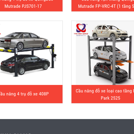
Mutrade PJS701-17
Mutrade FP-VRC-4T (1 tầng 
Cầu nâng đỗ xe loại cao tầng 
ầu nâng 4 trụ đỗ xe 408P
Park 2525