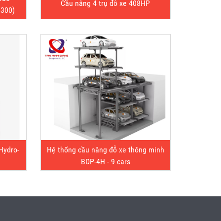
Cầu nâng 4 trụ đỗ xe 408HP
5300)
Hydro-
Hệ thống cầu nâng đỗ xe thông minh
BDP-4H - 9 cars