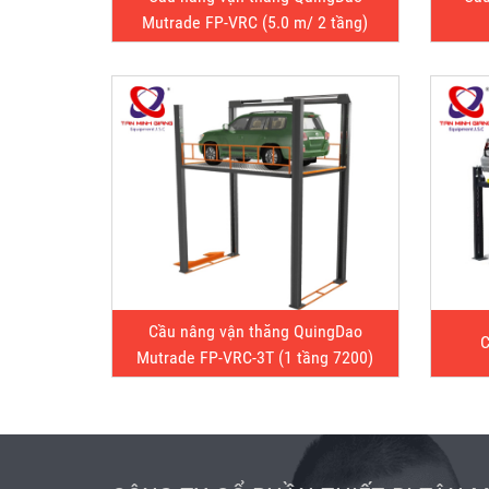
Mutrade FP-VRC (5.0 m/ 2 tầng)
Cầu nâng vận thăng QuingDao
C
Mutrade FP-VRC-3T (1 tầng 7200)