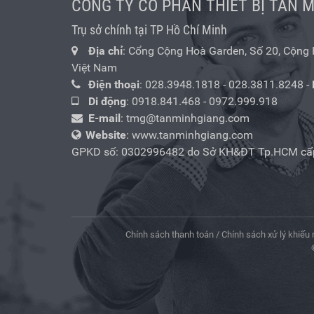
CÔNG TY CỔ PHẦN THIẾT BỊ TÂN 
Trụ sở chính tại TP Hồ Chí Minh
Địa chỉ
: Cổng Cộng Hoà Garden, Số 20, Cộng Hò
Việt Nam
Điện thoại
:
028.3948.1818
-
028.3811.8248
-
Di động
:
0918.841.468
-
0972.999.918
E-mail
:
tmg@tanminhgiang.com
Website
: www.tanminhgiang.com
GPKD số: 0302996482 do Sở KH&ĐT Tp.HCM cấ
Chính sách thanh toán
/
Chính sách xử lý khiếu 