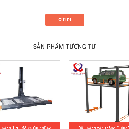
GỬI ĐI
SẢN PHẨM TƯƠNG TỰ
 nâng 1 trụ đỗ xe QuingDao
Cầu nâng vận thăng Quing