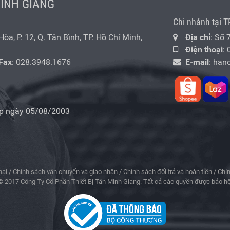
MINH GIANG
Chi nhánh tại T
a, P. 12, Q. Tân Bình, TP. Hồ Chí Minh,
Địa chỉ
: Số 
Điện thoại
:
Fax
: 028.3948.1676
E-mail
:
han
p ngày 05/08/2003
nại
/
Chính sách vận chuyển và giao nhận
/
Chính sách đổi trả và hoàn tiền
/
Chí
© 2017 Công Ty Cổ Phần Thiết Bị Tân Minh Giang. Tất cả các quyền được bảo hộ