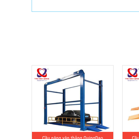
Cầu nâng vận thăng QuingDao
Cầu