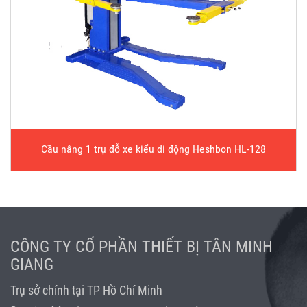
Cầu nâng 1 trụ đỗ xe kiểu di động Heshbon HL-128
CÔNG TY CỔ PHẦN THIẾT BỊ TÂN MINH
GIANG
Trụ sở chính tại TP Hồ Chí Minh