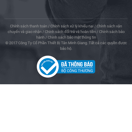
Chính sách thanh toán
/
Chính sách xử lý khiếu nại
/
Chính sách vận
chuyển và giao nhận
/
Chính sách đổi trả và hoàn tiền
/
Chính sách bảo
hành
/
Chính sách bảo mật thông tin
© 2017 Công Ty Cổ Phần Thiết Bị Tân Minh Giang. Tất cả các quyền được
bảo hộ.