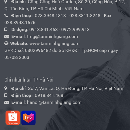
Địa chỉ
: Cổng Cộng Hoà Garden, Số 20, Cộng Hòa, P. 12,
Q. Tân Bình, TP. Hồ Chí Minh, Việt Nam
Điện thoại
:
028.3948.1818
-
028.3811.8248
-
Fax
:
028.3948.1676
Di động
:
0918.841.468
-
0972.999.918
E-mail
:
tmg@tanminhgiang.com
Website
: www.tanminhgiang.com
GPKD số: 0302996482 do Sở KH&ĐT Tp.HCM cấp ngày
05/08/2003
Chi nhánh tại TP Hà Nội
Địa chỉ
: Số 7, Văn La, Q. Hà Đông, TP. Hà Nội, Việt Nam
Điện thoại
:
0918.841.468
E-mail
:
hanoi@tanminhgiang.com