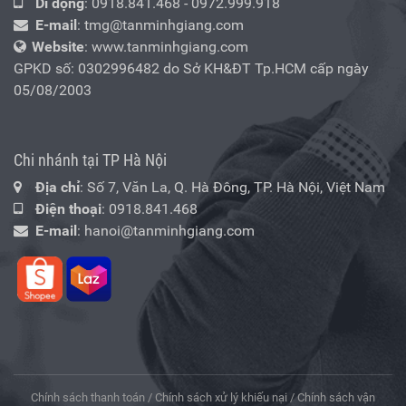
Di động
:
0918.841.468
-
0972.999.918
E-mail
:
tmg@tanminhgiang.com
Website
: www.tanminhgiang.com
GPKD số: 0302996482 do Sở KH&ĐT Tp.HCM cấp ngày
05/08/2003
Chi nhánh tại TP Hà Nội
Địa chỉ
: Số 7, Văn La, Q. Hà Đông, TP. Hà Nội, Việt Nam
Điện thoại
:
0918.841.468
E-mail
:
hanoi@tanminhgiang.com
Chính sách thanh toán
/
Chính sách xử lý khiếu nại
/
Chính sách vận