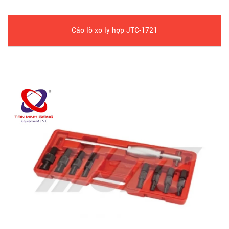
Cảo lò xo ly hợp JTC-1721