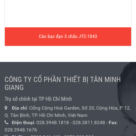
Cảo bạc đạn 3 chấu JTC-1843
CÔNG TY CỔ PHẦN THIẾT BỊ TÂN MINH
GIANG
Trụ sở chính tại TP Hồ Chí Minh
Địa chỉ
: Cổng Cộng Hoà Garden, Số 20, Cộng Hòa, P. 12,
Q. Tân Bình, TP. Hồ Chí Minh, Việt Nam
Điện thoại
:
028.3948.1818
-
028.3811.8248
-
Fax
:
028.3948.1676