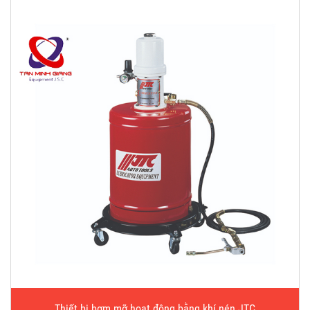
Thiết bị bơm mỡ hoạt động bằng khí nén JTC