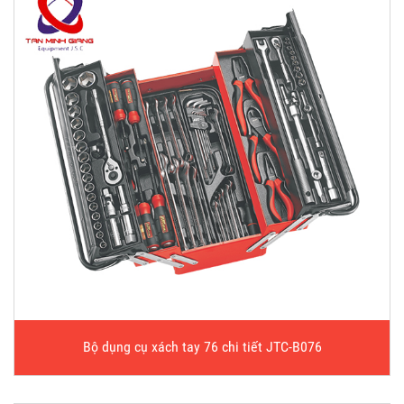
Bộ dụng cụ xách tay 76 chi tiết JTC-B076