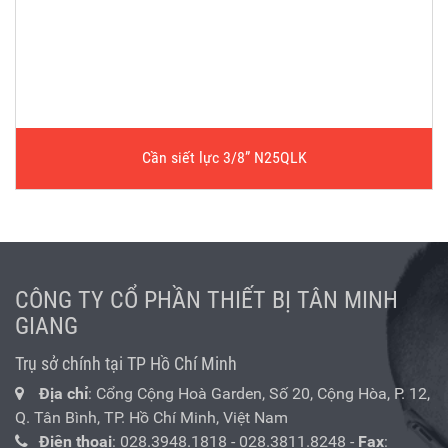
Cần siết lực 3/8” N25QLK
CÔNG TY CỔ PHẦN THIẾT BỊ TÂN MINH
GIANG
Trụ sở chính tại TP Hồ Chí Minh
Địa chỉ
: Cổng Cộng Hoà Garden, Số 20, Cộng Hòa, P. 12,
Q. Tân Bình, TP. Hồ Chí Minh, Việt Nam
Điện thoại
:
028.3948.1818
-
028.3811.8248
-
Fax
: