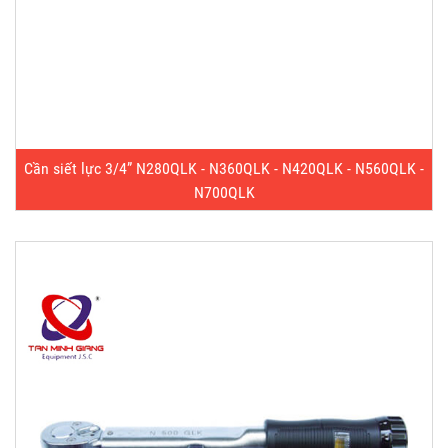
Cần siết lực 3/4” N280QLK - N360QLK - N420QLK - N560QLK -
N700QLK