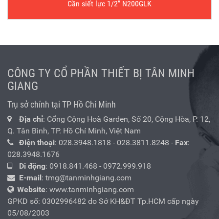
Cần siết lực 1/2” N200GLK
CÔNG TY CỔ PHẦN THIẾT BỊ TÂN MINH
GIANG
Trụ sở chính tại TP Hồ Chí Minh
Địa chỉ
: Cổng Cộng Hoà Garden, Số 20, Cộng Hòa, P. 12,
Q. Tân Bình, TP. Hồ Chí Minh, Việt Nam
Điện thoại
:
028.3948.1818
-
028.3811.8248
-
Fax
:
028.3948.1676
Di động
:
0918.841.468
-
0972.999.918
E-mail
:
tmg@tanminhgiang.com
Website
: www.tanminhgiang.com
GPKD số: 0302996482 do Sở KH&ĐT Tp.HCM cấp ngày
05/08/2003