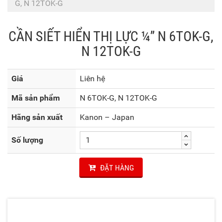
G, N 12TOK-G
CẦN SIẾT HIỂN THỊ LỰC ¼” N 6TOK-G,
N 12TOK-G
Giá
Liên hệ
Mã sản phẩm
N 6TOK-G, N 12TOK-G
Hãng sản xuất
Kanon – Japan
Số lượng
ĐẶT HÀNG