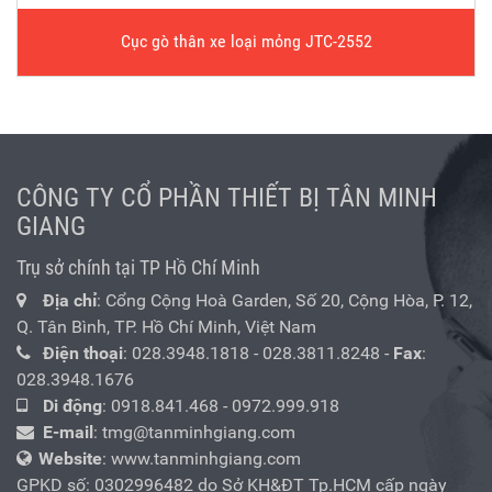
Cục gò thân xe loại mỏng JTC-2552
CÔNG TY CỔ PHẦN THIẾT BỊ TÂN MINH
GIANG
Trụ sở chính tại TP Hồ Chí Minh
Địa chỉ
: Cổng Cộng Hoà Garden, Số 20, Cộng Hòa, P. 12,
Q. Tân Bình, TP. Hồ Chí Minh, Việt Nam
Điện thoại
:
028.3948.1818
-
028.3811.8248
-
Fax
:
028.3948.1676
Di động
:
0918.841.468
-
0972.999.918
E-mail
:
tmg@tanminhgiang.com
Website
: www.tanminhgiang.com
GPKD số: 0302996482 do Sở KH&ĐT Tp.HCM cấp ngày