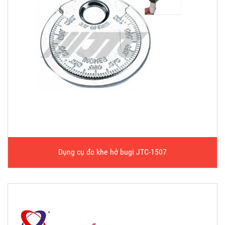
Dụng cụ đo khe hở bugi JTC-1507