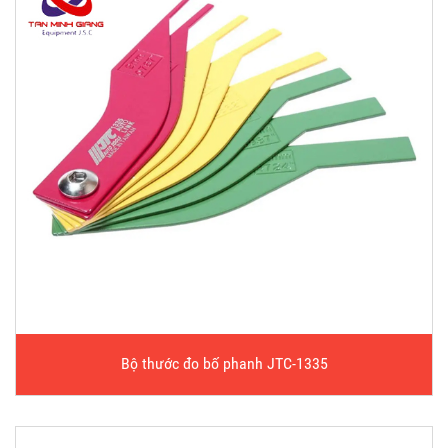
Bộ thước đo bố phanh JTC-1335