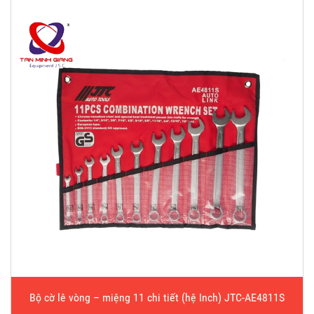
Bộ cờ lê vòng – miệng 11 chi tiết (hệ Inch) JTC-AE4811S