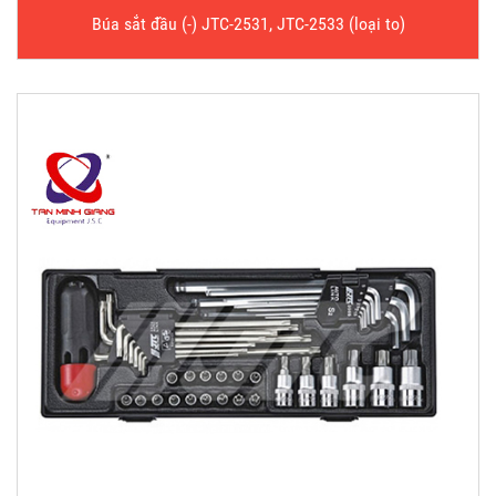
Búa sắt đầu (-) JTC-2531, JTC-2533 (loại to)