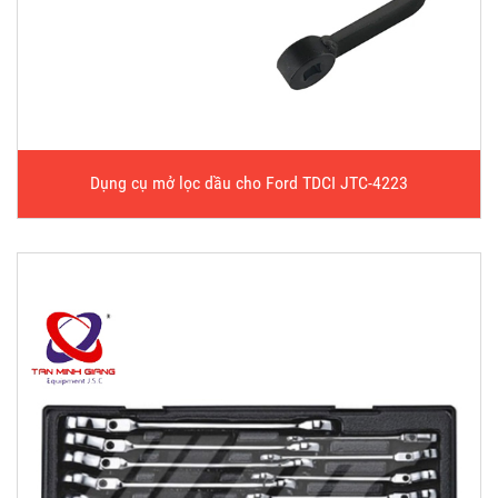
Dụng cụ mở lọc dầu cho Ford TDCI JTC-4223