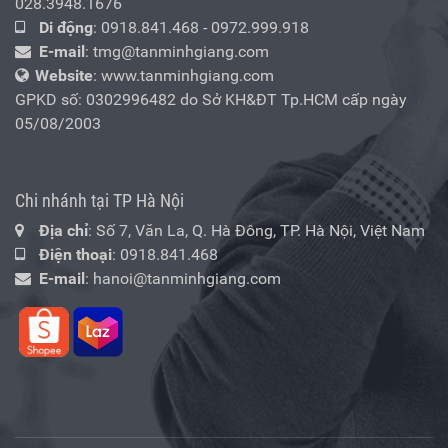
028.3948.1676
Di động
:
0918.841.468
-
0972.999.918
E-mail
:
tmg@tanminhgiang.com
Website
: www.tanminhgiang.com
GPKD số: 0302996482 do Sở KH&ĐT Tp.HCM cấp ngày
05/08/2003
Chi nhánh tại TP Hà Nội
Địa chỉ
: Số 7, Văn La, Q. Hà Đông, TP. Hà Nội, Việt Nam
Điện thoại
:
0918.841.468
E-mail
:
hanoi@tanminhgiang.com