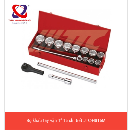
Bộ khẩu tay vặn 1” 16 chi tiết JTC-H816M