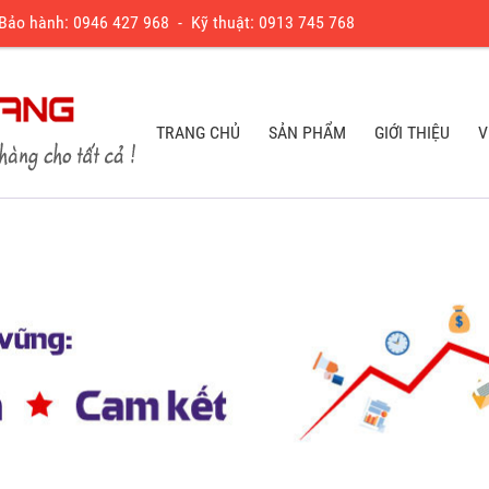
 Bảo hành:
0
946 427 968
- Kỹ thuật:
0913 745 768
TRANG CHỦ
SẢN PHẨM
GIỚI THIỆU
V
TRANG CHỦ
SẢN PHẨM
GIỚI THIỆU
V