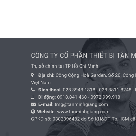
CÔNG TY CỔ PHẦN THIẾT BỊ TÂN 
Trụ sở chính tại TP Hồ Chí Minh
Địa chỉ
: Cổng Cộng Hoà Garden, Số 20, Cộng Hò
Việt Nam
Điện thoại
:
028.3948.1818
-
028.3811.8248
-
Di động
:
0918.841.468
-
0972.999.918
E-mail
:
tmg@tanminhgiang.com
Website
: www.tanminhgiang.com
GPKD số: 0302996482 do Sở KH&ĐT Tp.HCM cấ