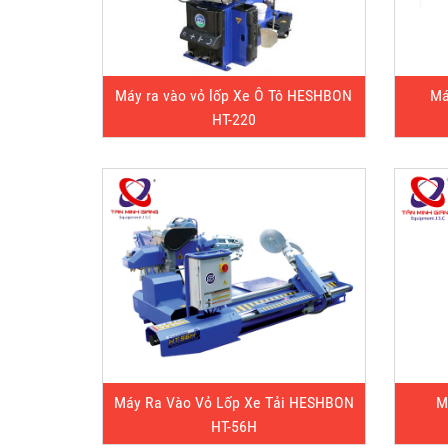
Máy ra vào vỏ lốp Xe Ô Tô HESHBON
Má
HT-220
Máy Ra Vào Vỏ Lốp Xe Tải HESHBON
M
HT-56H