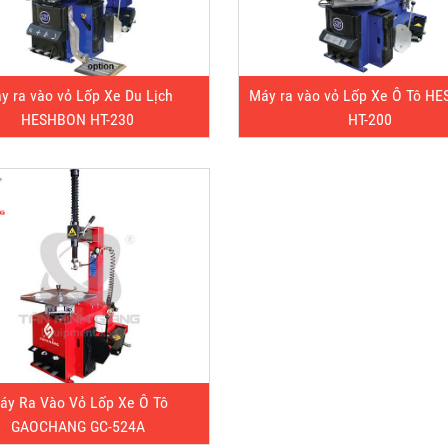
y ra vào vỏ Lốp Xe Du Lịch
Máy ra vào vỏ Lốp Xe Ô Tô H
HESHBON HT-230
HT-200
áy Ra Vào Vỏ Lốp Xe Ô Tô
GAOCHANG GC-524A