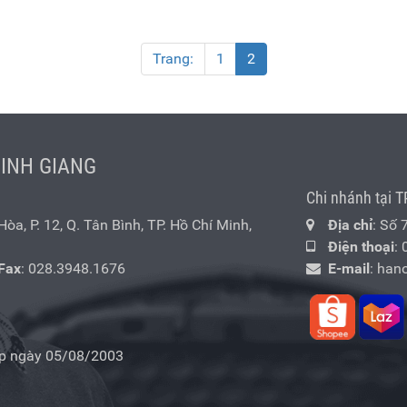
Trang:
1
2
MINH GIANG
Chi nhánh tại T
a, P. 12, Q. Tân Bình, TP. Hồ Chí Minh,
Địa chỉ
: Số 
Điện thoại
:
Fax
: 028.3948.1676
E-mail
:
han
p ngày 05/08/2003