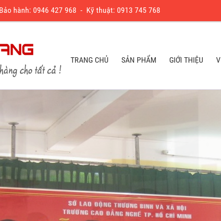
 Bảo hành:
0
946 427 968
- Kỹ thuật:
0913 745 768
TRANG CHỦ
SẢN PHẨM
GIỚI THIỆU
V
TRANG CHỦ
SẢN PHẨM
GIỚI THIỆU
V