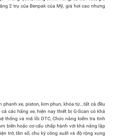
nâng 2 trụ của Benpak của Mỹ, giá hơi cao nhưng
ụ
n phanh xe, piston, kim phun, khóa từ...tất cả đều
 cả các hãng xe, hiện nay thiết bị G-Scan có khả
hệ thống và mã lỗi DTC, Chức năng kiểm tra tình
ảm biến hoặc cơ cấu chấp hành với khả năng lặp
iện trở, tần số, chu kỳ công suất và độ rộng xung